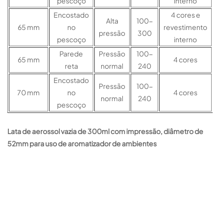
pescoço
interno
Encostado
4 cores e
Alta
100-
65 mm
no
revestimento
pressão
300
pescoço
interno
Parede
Pressão
100-
65 mm
4 cores
reta
normal
240
Encostado
Pressão
100-
70 mm
no
4 cores
normal
240
pescoço
Lata de aerossol vazia de 300ml com impressão, diâmetro de
52mm para uso de aromatizador de ambientes