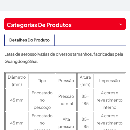
Categorias De Produtos
Detalhes Do Produto
Latas de aerossol vazias de diversos tamanhos, fabricadas pela
Guangdong Sihai.
Diâmetro
Altura
Tipo
Pressão
Impressão
(mm)
(mm)
Encostado
4 cores e
Pressão
85-
45 mm
no
revestimento
normal
185
pescoço
interno
Encostado
4 cores e
Alta
85-
45 mm
no
revestimento
pressão
185
pescoço
interno