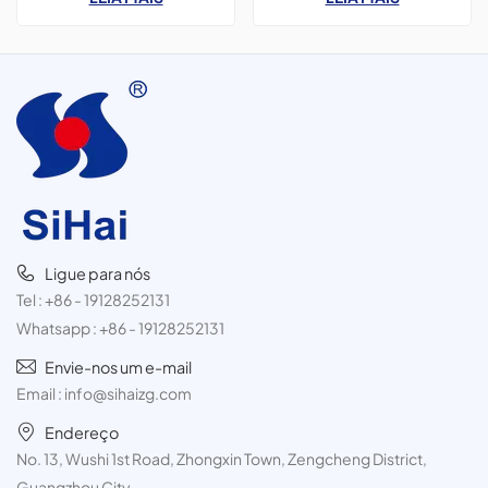
400 ml, para tinta spray,
utilizadas para aromatizador
pacote com 3 unidades de
de ambientes.
300 ml.
Ligue para nós
Tel :
+86 - 19128252131
Whatsapp :
+86 - 19128252131
Envie-nos um e-mail
Email :
info@sihaizg.com
Endereço
No. 13, Wushi 1st Road, Zhongxin Town, Zengcheng District,
Guangzhou City