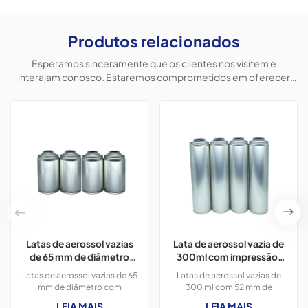
Produtos relacionados
Esperamos sinceramente que os clientes nos visitem e
interajam conosco. Estaremos comprometidos em oferecer
produtos personalizados para ajudar os clientes a conquistar o
mercado e alcançar uma situação vantajosa para ambos.
Latas de aerossol vazias
Lata de aerossol vazia de
de 65 mm de diâmetro
300ml com impressão,
com impressão em cores
diâmetro de 52mm para
Latas de aerossol vazias de 65
Latas de aerossol vazias de
CMYK, 300 ml, para tinta
uso de aromatizador de
mm de diâmetro com
300 ml com 52 mm de
spray.
ambientes
impressão em cores CMYK,
diâmetro e impressão OEM,
LEIA MAIS
LEIA MAIS