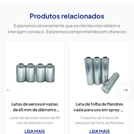
Produtos relacionados
Esperamos sinceramente que os clientes nos visitem e
interajam conosco. Estaremos comprometidos em oferecer
produtos personalizados para ajudar os clientes a conquistar o
mercado e alcançar uma situação vantajosa para ambos.
Latas de aerossol vazias
Lata de folha de flandres
de 65 mm de diâmetro
vazia para uso em spray de
com impressão em cores
aerossol de espuma de
Latas de aerossol vazias de 65
Conjunto de 3 latas de
CMYK, 300 ml, para tinta
barbear.
mm de diâmetro com
aerossol de folha de flandres
spray.
impressão em cores CMYK,
com 52 mm de diâmetro;
LEIA MAIS
LEIA MAIS
400 ml, para tinta spray,
geralmente utilizadas para