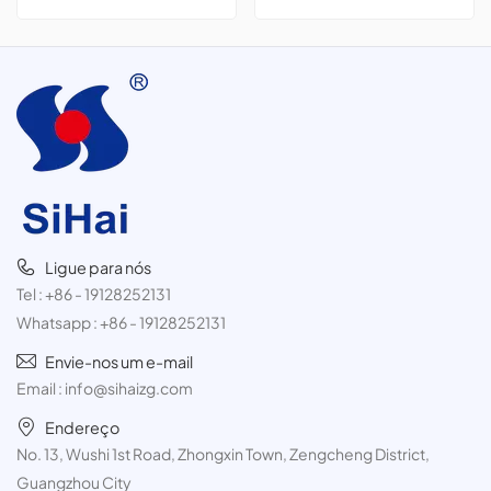
pacote com 3 unidades de
produtos de higiene pessoal,
300 ml.
como espuma de barbear,
desodorante em spray e spray
para cabelo.
Ligue para nós
Tel :
+86 - 19128252131
Whatsapp :
+86 - 19128252131
Envie-nos um e-mail
Email :
info@sihaizg.com
Endereço
No. 13, Wushi 1st Road, Zhongxin Town, Zengcheng District,
Guangzhou City