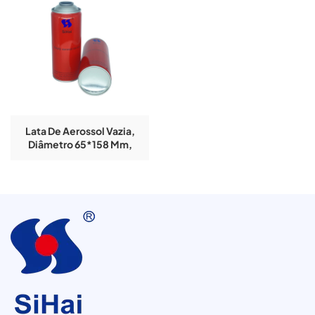
Lata De Aerossol Vazia,
Diâmetro 65*158 Mm,
Formato Redondo Com
Gargalo, Em Folha De
Flandres Com Logotipo
Personalizado.