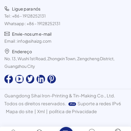
Ligue para nós
Tel :
+86 - 19128252131
Whatsapp :
+86 - 19128252131
Envie-nos um e-mail
Email :
info@sihaizg.com
Endereço
No. 13, Wushi 1st Road, Zhongxin Town, Zengcheng District,
Guangzhou City
Guangdong Sihai Iron-Printing & Tin-Making Co., Ltd.
Todos os direitos reservados.
Suporte a redes IPv6
Mapa do site
|
Xml
|
política de Privacidade