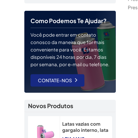
Pres
Como Podemos Te Ajudar?
Você pode entrar em contato
conosco da maneira que for mais
conveniente para você. Estamos
disponíveis 24 horas por dia, 7 dias
por semana, por e-mail ou telefone.
CONTATE-NOS
Novos Produtos
Latas vazias com
gargalo interno, lata
recarregável de 45