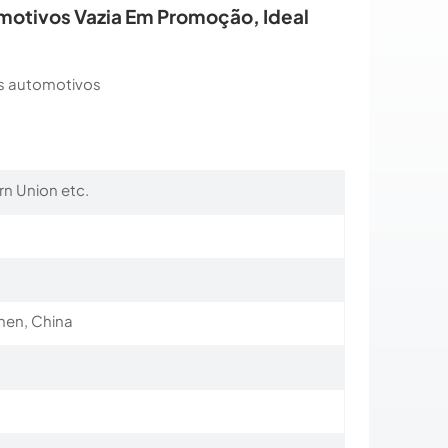
motivos Vazia Em Promoção, Ideal
os automotivos
m
rn Union etc.
a
en, China