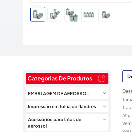
D
Categorias De Produtos
Det
EMBALAGEM DE AEROSSOL
Tam
Impressão em folha de flandres
Tipo
Alt
Acessórios para latas de
Vern
aerossol
Pres