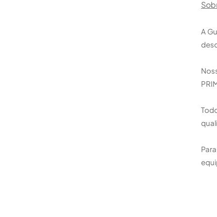
Sob
A Gu
desd
Noss
PRIM
Todo
qual
Para
equi