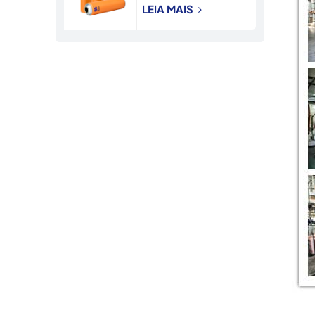
de diâmetro para
LEIA MAIS
pulverização de
inseticida.