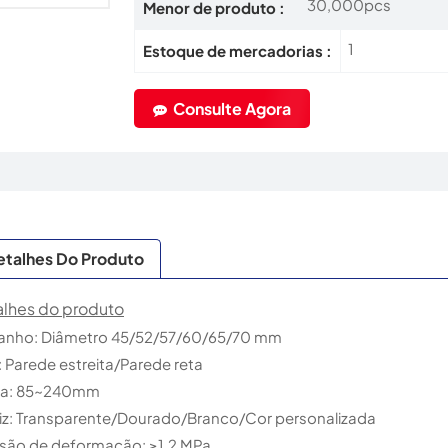
30,000pcs
Menor de produto :
1
Estoque de mercadorias :
Consulte Agora
etalhes Do Produto
alhes do produto
anho: Diâmetro 45/52/57/60/65/70 mm
: Parede estreita/Parede reta
ura: 85~240mm
iz: Transparente/Dourado/Branco/Cor personalizada
são de deformação: ≥1,2 MPa