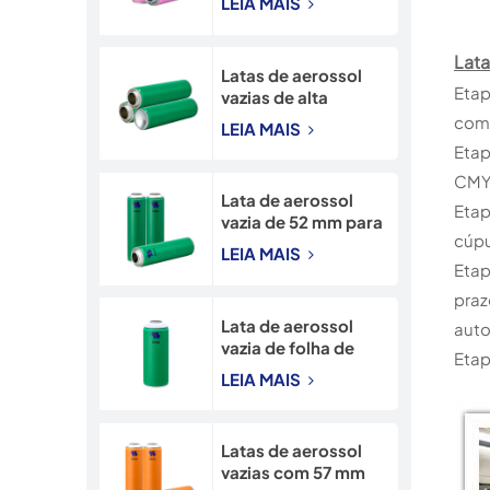
LEIA MAIS
mm, lata de spray de
neve de 90 mm.
Lata
Latas de aerossol
Etap
vazias de alta
qualidade, com
com 
LEIA MAIS
gargalo de
Etap
45*160mm,
CMY
diretamente da
Lata de aerossol
fábrica.
Etap
vazia de 52 mm para
cúpu
alta pressão, em
LEIA MAIS
folha de flandres,
Etap
com impressão
praz
CMYK.
Lata de aerossol
auto
vazia de folha de
Etap
flandres com
LEIA MAIS
gargalo de 65 mm e
impressão CMYK.
Latas de aerossol
vazias com 57 mm